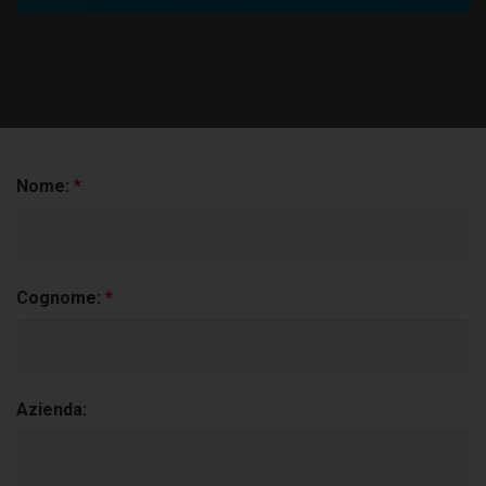
Manutenzione ordinaria e straordinaria
Nome:
*
Cognome:
*
Azienda: