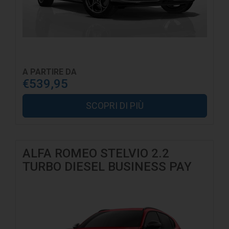
si estende altresì a quelle tradizionali, salva comunque la Sua facoltà di
esercitare tale diritto solo in parte. Il CLIENTE può esercitare i Suoi diritti
utilizzando i seguenti contatti: G.H.N. SRLS. Via Cav. D. Saccaro, 4, 91013
Calatafimi-Segesta (TP) o via e-mail: info@ghnservizi.com.
A PARTIRE DA
€539,95
SCOPRI DI PIÙ
ALFA ROMEO STELVIO 2.2
TURBO DIESEL BUSINESS PAY