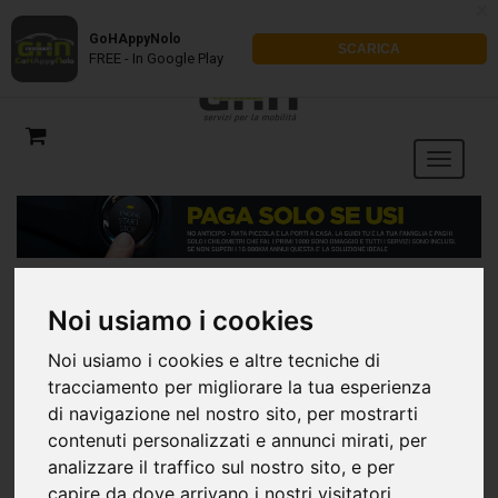
x
GoHAppyNolo
SCARICA
FREE - In Google Play
Noi usiamo i cookies
Ordina per
Noi usiamo i cookies e altre tecniche di
tracciamento per migliorare la tua esperienza
di navigazione nel nostro sito, per mostrarti
contenuti personalizzati e annunci mirati, per
analizzare il traffico sul nostro sito, e per
LANCIA YPSILON 1.0 70CV
capire da dove arrivano i nostri visitatori.