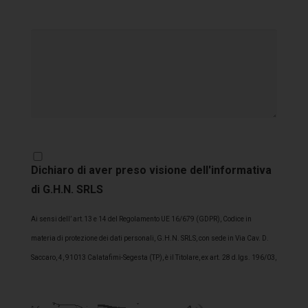
Dichiaro di aver preso visione dell'informativa
di G.H.N. SRLS
Ai sensi dell’ art.13 e 14 del Regolamento UE 16/679 (GDPR), Codice in
materia di protezione dei dati personali, G.H.N. SRLS, con sede in Via Cav. D.
Saccaro, 4, 91013 Calatafimi-Segesta (TP), è il Titolare, ex art. 28 d.lgs. 196/03,
del trattamento dei Suoi dati personali. Lo/a stesso/a La informa pertanto che i
dati personali acquisiti, anche con ai rapporti commerciali in essere