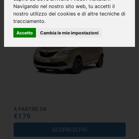
HYBRID GOLD PAY
Navigando nel nostro sito web, tu accetti il
nostro utilizzo dei cookies e di altre tecniche di
tracciamento.
Accetto
Cambia le mie impostazioni
A PARTIRE DA
€179
SCOPRI DI PIÙ