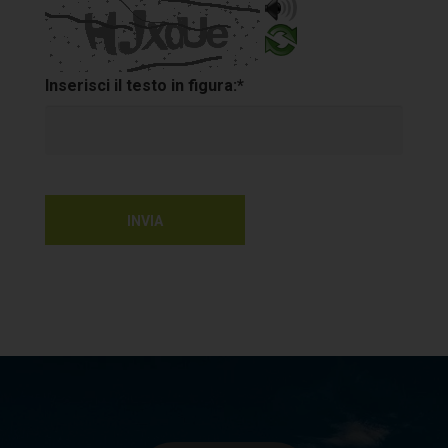
(Cliente/interessato), formano oggetto di trattamento nel rispetto della
normativa sopra richiamata 1. FINALITÀ DEL TRATTAMENTO – G.H.N. SRLS
informa che ai sensi dell’art. 13 del D.Lgs. n. 196/03 (“Codice della Privacy”) i
Inserisci il testo in figura:*
dati personali forniti dal CLIENTE in relazione al prodotto/servizio erogato
verranno trattati in conformità con le disposizioni del Codice della Privacy e per
le finalità di seguito riportate: A) Finalità strettamente connesse all’esecuzione
del contratto: i dati forniti dal CLIENTE saranno utilizzati nel pieno rispetto
della normativa e/o per dare esecuzione ai servizi richiesti. A titolo
INVIA
esemplificativo e senza intento limitativo tali finalità possono riguardare: 1)
attivare e mantenere nei confronti del Cliente le procedure per l’esecuzione dei
servizi richiesti; 2) mantenere un privato archivio Clienti; 3) mantenere un
pubblico archivio lavori, elaborazione, stampa, imbustamento, spedizione
delle fatture; 4) gestione di eventuali richieste di informazioni, reclami,
contenziosi; 5) tutela ed eventuale recupero credito. Il conferimento dei dati
personali per tali finalità è obbligatorio ed un eventuale mancato conferimento
può pregiudicare la fornitura dei prodotti/servizi richiesti. 6) gestione di