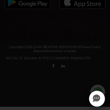
Copyright 2026 G.H.N. SRLS P.IVA 02642910810
Privacy Policy.
Impostazioni privacy e cookie.
Via Cav. D. Saccaro, 4, 91013 Calatafimi Segesta (TP)