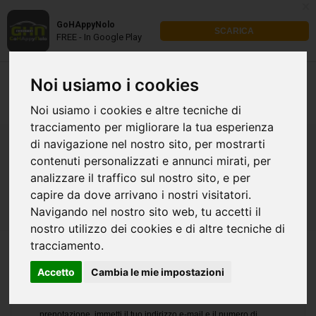
x
GoHAppyNolo
SCARICA
FREE - In Google Play
Noi usiamo i cookies
Noi usiamo i cookies e altre tecniche di
tracciamento per migliorare la tua esperienza
di navigazione nel nostro sito, per mostrarti
contenuti personalizzati e annunci mirati, per
Gestione prenotazione
analizzare il traffico sul nostro sito, e per
capire da dove arrivano i nostri visitatori.
Navigando nel nostro sito web, tu accetti il
nostro utilizzo dei cookies e di altre tecniche di
tracciamento.
Accetto
Cambia le mie impostazioni
Se desideri modificare, visualizzare o annullare una
prenotazione, immetti il tuo indirizzo e-mail e il numero di