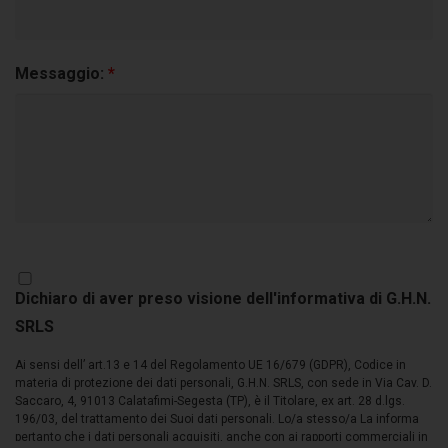
Messaggio:
*
Dichiaro di aver preso visione dell'informativa di G.H.N.
SRLS
Ai sensi dell’ art.13 e 14 del Regolamento UE 16/679 (GDPR), Codice in
materia di protezione dei dati personali, G.H.N. SRLS, con sede in Via Cav. D.
Saccaro, 4, 91013 Calatafimi-Segesta (TP), è il Titolare, ex art. 28 d.lgs.
196/03, del trattamento dei Suoi dati personali. Lo/a stesso/a La informa
pertanto che i dati personali acquisiti, anche con ai rapporti commerciali in