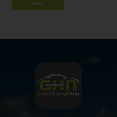
della normativa e/o per dare esecuzione ai servizi richiesti. A titolo
INVIA
esemplificativo e senza intento limitativo tali finalità possono riguardare: 1)
attivare e mantenere nei confronti del Cliente le procedure per l’esecuzione dei
servizi richiesti; 2) mantenere un privato archivio Clienti; 3) mantenere un
pubblico archivio lavori, elaborazione, stampa, imbustamento, spedizione
delle fatture; 4) gestione di eventuali richieste di informazioni, reclami,
contenziosi; 5) tutela ed eventuale recupero credito. Il conferimento dei dati
personali per tali finalità è obbligatorio ed un eventuale mancato conferimento
può pregiudicare la fornitura dei prodotti/servizi richiesti. 6) gestione di
eventuali Buoni Spesa maturati dal Cliente. 7) attivazione e gestione Tessera
Punti. B) Ulteriori Finalità: promozionali, commerciali e di marketing: previo
consenso del CLIENTE, i Suoi dati potranno essere utilizzati, sia con modalità
telematiche (quali notifiche push, sms, instant messaging, email, whatsapp,
ecc) che con modalità tradizionali (quali posta, telefono, fax e/o allegato in
fattura), anche per le seguenti finalità: 1) invio/comunicazione di materiale
pubblicitario, informativo, promozionale su nuovi prodotti/servizi di G.H.N.