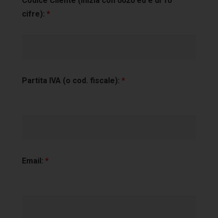
Codice Cliente (inizia con 0020 ed è di 10
cifre):
*
Partita IVA (o cod. fiscale):
*
Email:
*