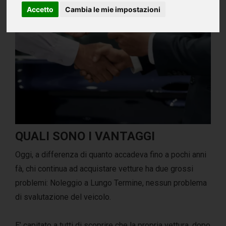
Accetto
Cambia le mie impostazioni
QUALI SONO I VANTAGGI
Oggi, a differenza di quanto accadeva fino a pochi anni
fà, chi continua ad acquistare vetture ha due grossi
problemi: Noleggio a Lungo Termine, nessun problema
di svalutazione del veicolo.
E’ capitato a tutti di scoprire che la propria vettura, dopo