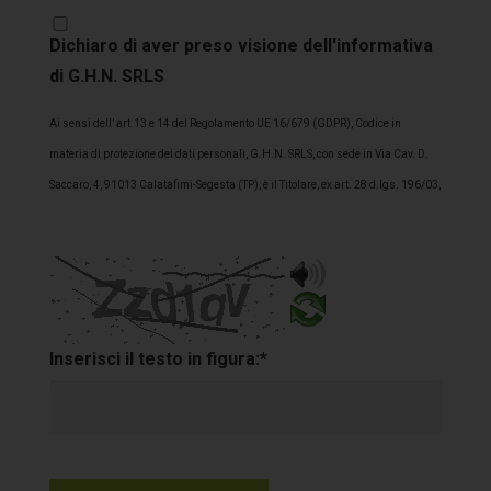
Dichiaro di aver preso visione dell'informativa
di G.H.N. SRLS
Ai sensi dell’ art.13 e 14 del Regolamento UE 16/679 (GDPR), Codice in
materia di protezione dei dati personali, G.H.N. SRLS, con sede in Via Cav. D.
Saccaro, 4, 91013 Calatafimi-Segesta (TP), è il Titolare, ex art. 28 d.lgs. 196/03,
del trattamento dei Suoi dati personali. Lo/a stesso/a La informa pertanto che i
dati personali acquisiti, anche con ai rapporti commerciali in essere
(Cliente/interessato), formano oggetto di trattamento nel rispetto della
normativa sopra richiamata 1. FINALITÀ DEL TRATTAMENTO – G.H.N. SRLS
informa che ai sensi dell’art. 13 del D.Lgs. n. 196/03 (“Codice della Privacy”) i
Inserisci il testo in figura:*
dati personali forniti dal CLIENTE in relazione al prodotto/servizio erogato
verranno trattati in conformità con le disposizioni del Codice della Privacy e per
le finalità di seguito riportate: A) Finalità strettamente connesse all’esecuzione
del contratto: i dati forniti dal CLIENTE saranno utilizzati nel pieno rispetto