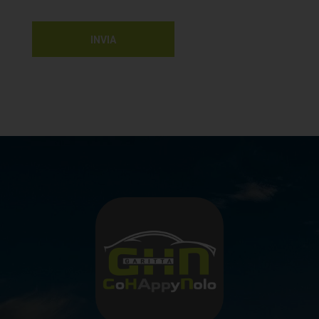
del contratto: i dati forniti dal CLIENTE saranno utilizzati nel pieno rispetto
della normativa e/o per dare esecuzione ai servizi richiesti. A titolo
INVIA
esemplificativo e senza intento limitativo tali finalità possono riguardare: 1)
attivare e mantenere nei confronti del Cliente le procedure per l’esecuzione dei
servizi richiesti; 2) mantenere un privato archivio Clienti; 3) mantenere un
pubblico archivio lavori, elaborazione, stampa, imbustamento, spedizione
delle fatture; 4) gestione di eventuali richieste di informazioni, reclami,
contenziosi; 5) tutela ed eventuale recupero credito. Il conferimento dei dati
personali per tali finalità è obbligatorio ed un eventuale mancato conferimento
può pregiudicare la fornitura dei prodotti/servizi richiesti. 6) gestione di
eventuali Buoni Spesa maturati dal Cliente. 7) attivazione e gestione Tessera
Punti. B) Ulteriori Finalità: promozionali, commerciali e di marketing: previo
consenso del CLIENTE, i Suoi dati potranno essere utilizzati, sia con modalità
telematiche (quali notifiche push, sms, instant messaging, email, whatsapp,
ecc) che con modalità tradizionali (quali posta, telefono, fax e/o allegato in
fattura), anche per le seguenti finalità: 1) invio/comunicazione di materiale