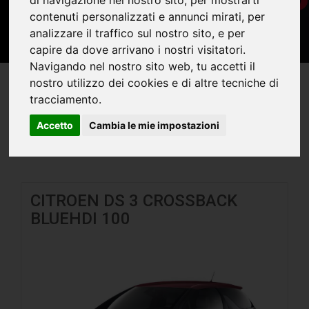
contenuti personalizzati e annunci mirati, per
analizzare il traffico sul nostro sito, e per
capire da dove arrivano i nostri visitatori.
Navigando nel nostro sito web, tu accetti il
nostro utilizzo dei cookies e di altre tecniche di
tracciamento.
Ordina per
Accetto
Cambia le mie impostazioni
CITROEN DS 3 CROSSBACK
BLUEHDI 100