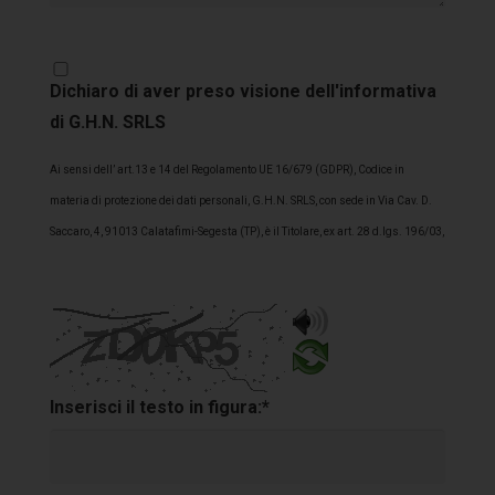
Dichiaro di aver preso visione dell'informativa
di G.H.N. SRLS
Ai sensi dell’ art.13 e 14 del Regolamento UE 16/679 (GDPR), Codice in
materia di protezione dei dati personali, G.H.N. SRLS, con sede in Via Cav. D.
Saccaro, 4, 91013 Calatafimi-Segesta (TP), è il Titolare, ex art. 28 d.lgs. 196/03,
del trattamento dei Suoi dati personali. Lo/a stesso/a La informa pertanto che i
dati personali acquisiti, anche con ai rapporti commerciali in essere
(Cliente/interessato), formano oggetto di trattamento nel rispetto della
normativa sopra richiamata 1. FINALITÀ DEL TRATTAMENTO – G.H.N. SRLS
informa che ai sensi dell’art. 13 del D.Lgs. n. 196/03 (“Codice della Privacy”) i
Inserisci il testo in figura:*
dati personali forniti dal CLIENTE in relazione al prodotto/servizio erogato
verranno trattati in conformità con le disposizioni del Codice della Privacy e per
le finalità di seguito riportate: A) Finalità strettamente connesse all’esecuzione