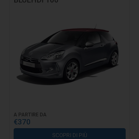
BLUEHDI 100
trattamento è TITOLARE. Il cliente potrà ottenere un elenco completo degli
altri responsabili del trattamento nominati, contattando direttamente G.H.N.
SRLS senza alcuna formalità. 5. ESERCIZIO DEI DIRITTI (art. 7 Codice della
Privacy) - Ai sensi dell’art. 7 del Codice della Privacy, il CLIENTE ha il diritto
di ottenere in qualunque momento la conferma dell’esistenza o meno dei
Suoi dati e di conoscerne il contenuto e l’origine, verificarne l’esattezza o
chiederne l’integrazione o l’aggiornamento, oppure la rettificazione. Ai
sensi del medesimo articolo, il CLIENTE ha il diritto di chiedere la
cancellazione, la trasformazione in forma anonima o il blocco dei dati
trattati in violazione di legge, nonché di opporsi in ogni caso, per motivi
legittimi, al loro trattamento. Inoltre, il CLIENTE potrà opporsi in qualsiasi
momento all’utilizzo dei Suoi dati per le finalità descritte al punto 1 lettere
B) e C). Si precisa che l’opposizione al trattamento relativo alle finalità
descritte al punto 1 lettera B esercitato attraverso modalità automatizzate
si estende altresì a quelle tradizionali, salva comunque la Sua facoltà di
esercitare tale diritto solo in parte. Il CLIENTE può esercitare i Suoi diritti
utilizzando i seguenti contatti: G.H.N. SRLS. Via Cav. D. Saccaro, 4, 91013
Calatafimi-Segesta (TP) o via e-mail: info@ghnservizi.com.
A PARTIRE DA
€370
SCOPRI DI PIÙ