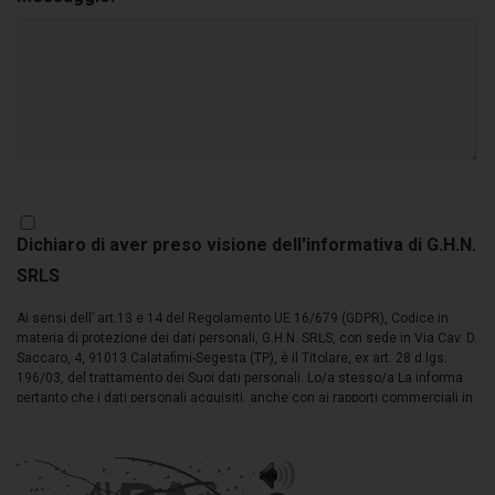
Dichiaro di aver preso visione dell'informativa di G.H.N.
SRLS
Ai sensi dell’ art.13 e 14 del Regolamento UE 16/679 (GDPR), Codice in
materia di protezione dei dati personali, G.H.N. SRLS, con sede in Via Cav. D.
Saccaro, 4, 91013 Calatafimi-Segesta (TP), è il Titolare, ex art. 28 d.lgs.
196/03, del trattamento dei Suoi dati personali. Lo/a stesso/a La informa
pertanto che i dati personali acquisiti, anche con ai rapporti commerciali in
essere (Cliente/interessato), formano oggetto di trattamento nel rispetto
della normativa sopra richiamata 1. FINALITÀ DEL TRATTAMENTO – G.H.N.
SRLS informa che ai sensi dell’art. 13 del D.Lgs. n. 196/03 (“Codice della
Privacy”) i dati personali forniti dal CLIENTE in relazione al prodotto/servizio