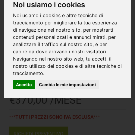
Noi usiamo i cookies
Noi usiamo i cookies e altre tecniche di
tracciamento per migliorare la tua esperienza
di navigazione nel nostro sito, per mostrarti
contenuti personalizzati e annunci mirati, per
analizzare il traffico sul nostro sito, e per
capire da dove arrivano i nostri visitatori.
Navigando nel nostro sito web, tu accetti il
nostro utilizzo dei cookies e di altre tecniche di
tracciamento.
CITROEN DS 3 CROSSBACK
Accetto
Cambia le mie impostazioni
BLUEHDI 100
€
370,00 /MESE
***TUTTI PREZZI SONO IVA ESCLUSA***
RICHIEDI PREVENTIVO