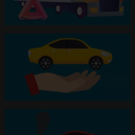
Soccorso stradale h24
Assicurazione RCA