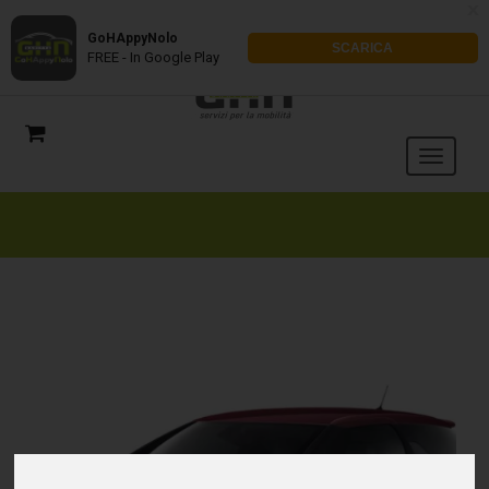
x
GoHAppyNolo
SCARICA
FREE - In Google Play