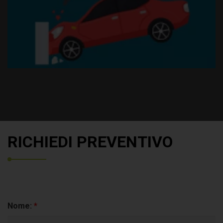
Esonero da responsabilità per incendio, furto o danni al
veicolo
RICHIEDI PREVENTIVO
Nome:
*