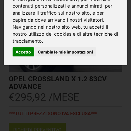
contenuti personalizzati e annunci mirati, per
analizzare il traffico sul nostro sito, e per
capire da dove arrivano i nostri visitatori.
Navigando nel nostro sito web, tu accetti il
nostro utilizzo dei cookies e di altre tecniche di
tracciamento.
Accetto
Cambia le mie impostazioni
OPEL CROSSLAND X 1.2 83CV
ADVANCE
€
295,92 /MESE
***TUTTI PREZZI SONO IVA ESCLUSA***
RICHIEDI PREVENTIVO