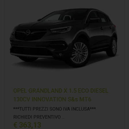
OPEL GRANDLAND X 1.5 ECO DIESEL
130CV INNOVATION S&s MT6
***TUTTI PREZZI SONO IVA INCLUSA***
RICHIEDI PREVENTIVO ...
€ 363,13