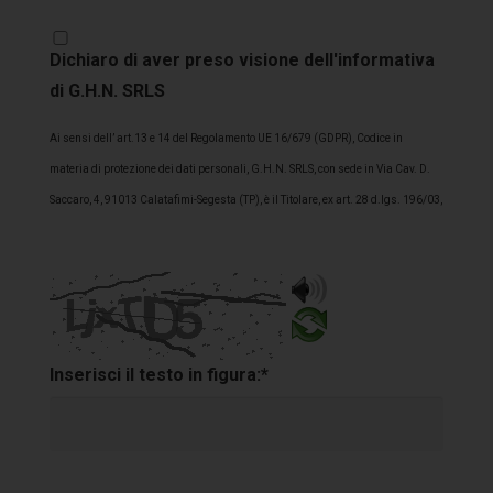
Dichiaro di aver preso visione dell'informativa
di G.H.N. SRLS
Ai sensi dell’ art.13 e 14 del Regolamento UE 16/679 (GDPR), Codice in
materia di protezione dei dati personali, G.H.N. SRLS, con sede in Via Cav. D.
Saccaro, 4, 91013 Calatafimi-Segesta (TP), è il Titolare, ex art. 28 d.lgs. 196/03,
del trattamento dei Suoi dati personali. Lo/a stesso/a La informa pertanto che i
dati personali acquisiti, anche con ai rapporti commerciali in essere
(Cliente/interessato), formano oggetto di trattamento nel rispetto della
normativa sopra richiamata 1. FINALITÀ DEL TRATTAMENTO – G.H.N. SRLS
informa che ai sensi dell’art. 13 del D.Lgs. n. 196/03 (“Codice della Privacy”) i
Inserisci il testo in figura:*
dati personali forniti dal CLIENTE in relazione al prodotto/servizio erogato
verranno trattati in conformità con le disposizioni del Codice della Privacy e per
le finalità di seguito riportate: A) Finalità strettamente connesse all’esecuzione
del contratto: i dati forniti dal CLIENTE saranno utilizzati nel pieno rispetto