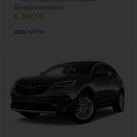
il trattamento svolti dai suddetti soggetti. In tal caso gli stessi soggetti
RICHIEDI PREVENTIVO ...
opereranno in qualità di “Responsabili o Incaricati del trattamento”. 4.
€ 299,86
TITOLARE E RESPONSABILE DEL TRATTAMENTO - Il Titolare del trattamento è
G.H.N. SRLS, con sede in Via Cav. D. Saccaro, 4, 91013 Calatafimi-Segesta
LEGGI TUTTO
(TP). Il Responsabile del trattamento è TITOLARE. Il cliente potrà ottenere un
elenco completo degli altri responsabili del trattamento nominati, contattando
direttamente G.H.N. SRLS senza alcuna formalità. 5. ESERCIZIO DEI DIRITTI
(art. 7 Codice della Privacy) - Ai sensi dell’art. 7 del Codice della Privacy, il
CLIENTE ha il diritto di ottenere in qualunque momento la conferma
dell’esistenza o meno dei Suoi dati e di conoscerne il contenuto e l’origine,
verificarne l’esattezza o chiederne l’integrazione o l’aggiornamento, oppure la
rettificazione. Ai sensi del medesimo articolo, il CLIENTE ha il diritto di
chiedere la cancellazione, la trasformazione in forma anonima o il blocco dei
dati trattati in violazione di legge, nonché di opporsi in ogni caso, per motivi
legittimi, al loro trattamento. Inoltre, il CLIENTE potrà opporsi in qualsiasi
momento all’utilizzo dei Suoi dati per le finalità descritte al punto 1 lettere B) e