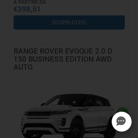
A PARTIRE DA
€398,51
SCOPRI DI PIÙ
RANGE ROVER EVOQUE 2.0 D
150 BUSINESS EDITION AWD
AUTO