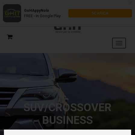
x
GoHAppyNolo
SCARICA
FREE - In Google Play
SUV/CROSSOVER
BUSINESS