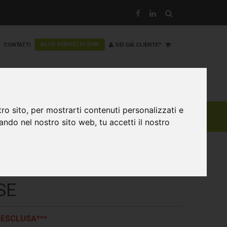
ALTRI SERVIZI DI GHN
CONTATTI
SEI GIÀ CLIENTE?
ro sito, per mostrarti contenuti personalizzati e
gando nel nostro sito web, tu accetti il nostro
5 TDI BUSINESS S TRONIC
SE
 ESCLUSA***