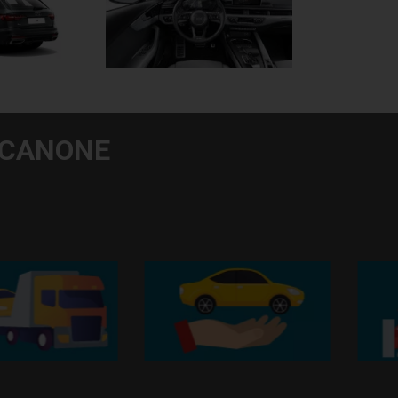
 CANONE
adale h24
Assicurazione RCA
Esonero da
per incendi