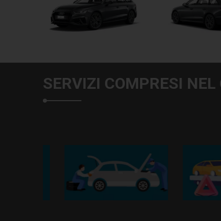
SERVIZI COMPRESI NEL
bollo e
Manutenzione ordinaria e
Soccorso str
da
straordinaria